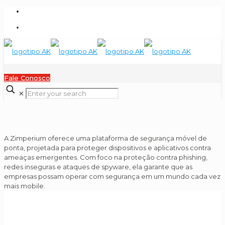
contato@aknetworks.com.br
(11) 3507-4856
Fale Conosco
✕
A Zimperium oferece uma plataforma de segurança móvel de
ponta, projetada para proteger dispositivos e aplicativos contra
ameaças emergentes. Com foco na proteção contra phishing,
redes inseguras e ataques de spyware, ela garante que as
empresas possam operar com segurança em um mundo cada vez
mais mobile.