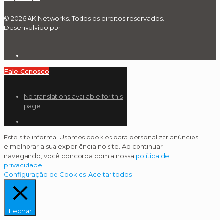
© 2026 AK Networks. Todos os direitos reservados.
Desenvolvido por
Fale Conosco
No translations available for this
page
Este site informa: Usamos cookies para personalizar anúncios
e melhorar a sua experiência no site. Ao continuar
navegando, você concorda com a nossa
política de
privacidade
Configuração de Cookies
Aceitar todos
Fechar